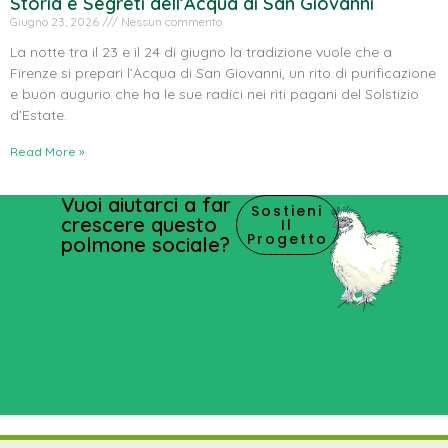
Storia e Segreti dell’Acqua di San Giovanni
Giugno 23, 2026
Nessun commento
La notte tra il 23 e il 24 di giugno la tradizione vuole che a
Firenze si prepari l’Acqua di San Giovanni, un rito di purificazione
e buon augurio che ha le sue radici nei riti pagani del Solstizio
d’Estate.
Read More »
Vuoi aiutarci a far
Sostieni
crescere questo
Il
Progetto
polmone sociale?