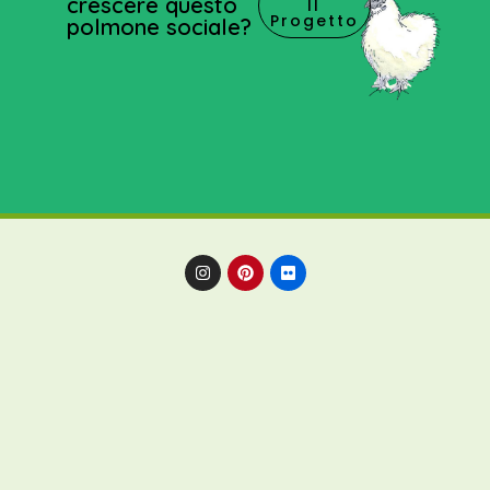
crescere questo
Il
Progetto
polmone sociale?