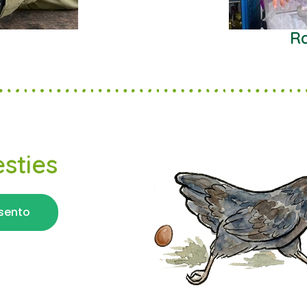
Ra
esties
esento