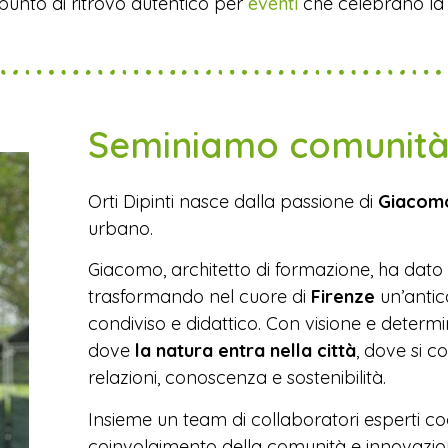
 punto di ritrovo autentico per
eventi
che celebrano la 
Seminiamo comunità,
Orti Dipinti nasce dalla passione di
Giacomo
urbano.
Giacomo, architetto di formazione, ha dato
trasformando nel cuore di
Firenze
un’antica
condiviso e didattico. Con visione e determ
dove
la natura entra nella città
, dove si 
relazioni, conoscenza e sostenibilità.
Insieme un team di collaboratori esperti co
coinvolgimento della comunità e innovazio