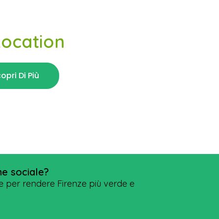
Location
opri Di Più
ne sociale?
 per rendere Firenze più verde e