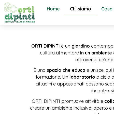
Home
Chi siamo
Cosa
ORTI DIPINTI
è un
giardino
contemporan
cultura alimentare
in un ambiente 
attraverso un’orti
È uno
spazio che educa
e unisce: qui 
formazione. Un
laboratorio
a cielo 
cittadini e appassionati possono sc
incontrars
ORTI DIPINTI promuove attività e
coll
creare un ambiente inclusivo, aperto e