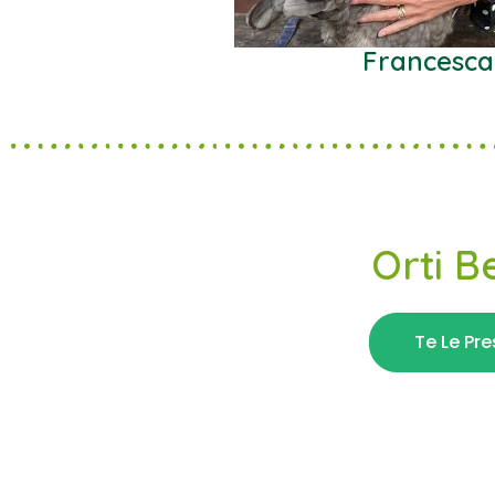
Francesca
Orti B
Te Le Pr