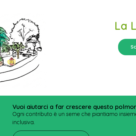
La 
Sc
Vuoi aiutarci a far crescere questo polmo
Ogni contributo è un seme che piantiamo insieme
inclusiva.