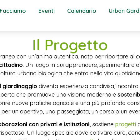
 Facciamo
Eventi
Calendario
Urban Gard
Il Progetto
eo con un’anima autentica, nato per riportare al cen
cittadino
. Un luogo in cui apprendere, sperimentare e ri
coltura urbana biologica che entra nella vita quotidia
il
giardinaggio
diventa esperienza condivisa, incontro 
aperto che promuove una visione moderna e
sostenib
oprire nuove pratiche agricole e una più profonda con
i per un aperitivo, una passeggiata, un corso o un even
aborazioni con privati e istituzioni,
sostiene
progetti
a
 rispettoso. Un luogo speciale dove coltivare cura, c